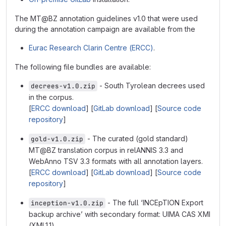
The MT@BZ annotation guidelines v1.0 that were used
during the annotation campaign are available from the
Eurac Research Clarin Centre (ERCC)
.
The following file bundles are available:
- South Tyrolean decrees used
decrees-v1.0.zip
in the corpus.
[
ERCC download
] [
GitLab download
] [
Source code
repository
]
- The curated (gold standard)
gold-v1.0.zip
MT@BZ translation corpus in relANNIS 3.3 and
WebAnno TSV 3.3 formats with all annotation layers.
[
ERCC download
] [
GitLab download
] [
Source code
repository
]
- The full ‘INCEpTION Export
inception-v1.0.zip
backup archive’ with secondary format: UIMA CAS XMI
(XML1.1).