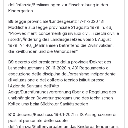
dell’infanzia/Bestimmungen zur Einschreibung in den
Kindergarten
B8
legge provinciale/Landesgesetz 17-11-2020 131
Modifiche alla legge provinciale 21 agosto 1978, n. 46,
“Provvedimenti concernenti gli invalidi civili, i ciechi civili e
i sordi”/Änderung des Landesgesetzes vom 21. August
1978, Nr. 46, „Maßnahmen betreffend die Zivilinvaliden,
die Zivilblinden und die Gehörlosen“
B9
decreto del presidente della provincia/Dekret des
Landeshauptmanns 20-11-2020 n. 431 Regolamento di
esecuzione della disciplina dell’organismo indipendente
di valutazione e del collegio tecnico istituiti presso
l’Azienda Sanitaria dell’Alto
Adige/Durchführungsverordnung über die Regelung des
unabhängigen Bewertungsorgans und des technischen
Kollegiums beim Südtiroler Sanitätsbetrieb
B10
delibera/Beschluss 19-01-2021 n. 18 Assegnazione di
posti al personale delle scuole
dell’infanzia/Stellenvergabe an das Kindergartenpersonal