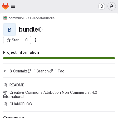
Homepage
Skip to main content
M
commul
MT-AT-BZ
data
bundle
bundle
B
Star
0
Actions
Project ID: 5687
Project information
8
 Commits
1
 Branch
1
 Tag
README
Creative Commons Attribution Non Commercial 4.0 
International
CHANGELOG
Created on