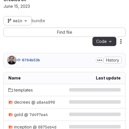
June 15, 2023
main
bundle
Find file
Code
Act
History
8764b53b
Name
Last update
templates
decrees
@
a8a46090
gold
@
7d497ea4
inception
@
0875eb4d