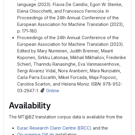
language (2023). Flavia De Camillis, Egon W. Stemle,
Elena Chiocchetti, and Francesco Fernicola. In
Proceedings of the 24th Annual Conference of the
European Association for Machine Translation (2023),
p. 171–180.
Proceedings of the 24th Annual Conference of the
European Association for Machine Translation (2023).
Edited by Mary Nurminen, Judith Brenner, Maarit
Koponen, Sirkku Latomaa, Mikhail Mikhailov, Frederike
Schierl, Tharindu Ranasinghe, Eva Vanmassenhove,
Sergi Alvarez Vidal, Nora Aranberri, Mara Nunziatini,
Carla Parra Escartín, Mikel Forcada, Maja Popovic,
Carolina Scarton, and Helena Moniz. ISBN: 978-952-
03-2947-1.
Online
Availability
The MT@BZ translation corpus data is available from the
Eurac Research Clarin Centre (ERCC)
and the
On-premise GitLab
installation.