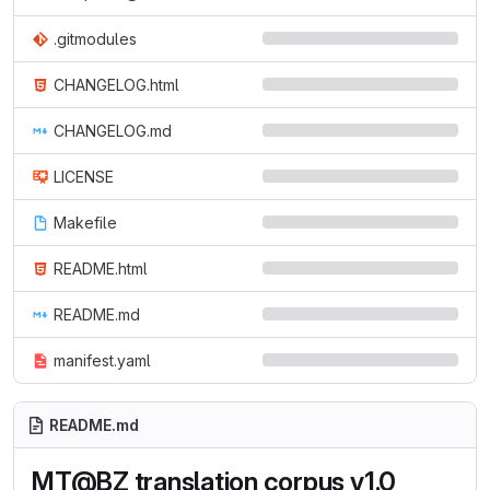
.gitmodules
CHANGELOG.html
CHANGELOG.md
LICENSE
Makefile
README.html
README.md
manifest.yaml
README.md
MT@BZ translation corpus v1.0